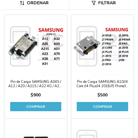
ORDENAR
FILTRAR
Pin de Carga SAMSUNG A04S /
Pin de Carga SAMSUNG A10/J4
A12 / A20 / A21S / A22 4G / A23 /
Core /J4 Plus/J4 2018/J5 Prime/J6
A30 / A31 / A32 / A50 / A51 / A70
2018/J6 Plus/J7 Prime/J8 2018/J1
$900
$500
/ A71 (tipo C)
2015/J2 Pro/J3 2016/J5 2015/J5
Pro/J7 Pro