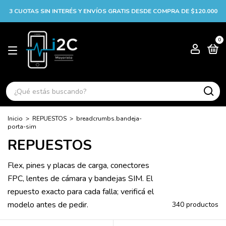
3 CUOTAS SIN INTERÉS Y ENVÍOS GRATIS DESDE COMPRA DE $120.000
0
Inicio
>
REPUESTOS
>
breadcrumbs.bandeja-
porta-sim
REPUESTOS
Flex, pines y placas de carga, conectores
FPC, lentes de cámara y bandejas SIM. El
repuesto exacto para cada falla; verificá el
modelo antes de pedir.
340 productos