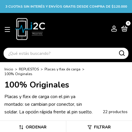
3 CUOTAS SIN INTERÉS Y ENVÍOS GRATIS DESDE COMPRA DE $120.000
0
Inicio
>
REPUESTOS
>
Placas y flex de carga
>
100% Originales
100% Originales
Placas y flex de carga con el pin ya
montado: se cambian por conector, sin
soldar. La opción rápida frente al pin suelto.
22 productos
ORDENAR
FILTRAR