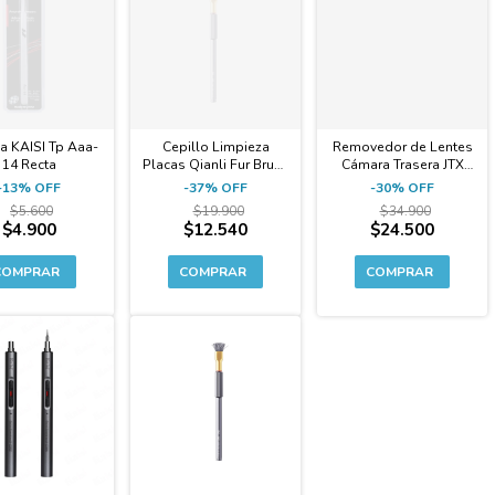
a KAISI Tp Aaa-
Cepillo Limpieza
Removedor de Lentes
14 Recta
Placas Qianli Fur Brush
Cámara Trasera JTX
Antiestático Cerda + 3
CK9 IPHONE 11 al 15
-
13
%
OFF
-
37
%
OFF
-
30
%
OFF
Cabezales Repuesto
Pro Max
$5.600
$19.900
$34.900
$4.900
$12.540
$24.500
-40%