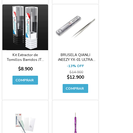
-13%
Kit Extractor de
BRUSELA QIANLI
Tornillos Barridos JTX
iNEEZY YX-01 ULTRA
SK-1
FINA IDEAL JUMPERS
-
13
%
OFF
$8.900
$14.900
$12.900
-33%
-15%