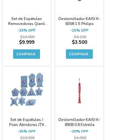
Set de Espátulas
Destornillador KAISI K-
Removedoras Qianli
8308 1.5 Philips
009 Plus + Mango
-
33
%
OFF
-
15
%
OFF
$14.900
$4.100
$9.999
$3.500
-25%
-20%
Set de Espátulas /
Destornillador KAISI K-
Púas Abridoras JTX
8908 0.8 Estrella
Fibra de Carbono
-
25
%
OFF
-
20
%
OFF
0.2mm 10 Unidades
$19.900
$4.900