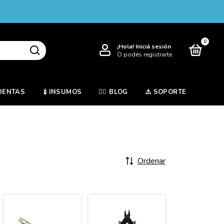
0
¡Hola!
Iniciá sesión
O podés registrarte
MIENTAS
💉INSUMOS
✍🏻 BLOG
⚠️ SOPORTE
Ordenar
-27%