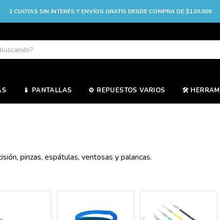
3 CUOTAS SIN INTERÉS Y ENVÍOS GRATIS DESDE COMPRA DE $120.000
AS
📱 PANTALLAS
⚙️ REPUESTOS VARIOS
🛠️ HERRA
sión, pinzas, espátulas, ventosas y palancas.