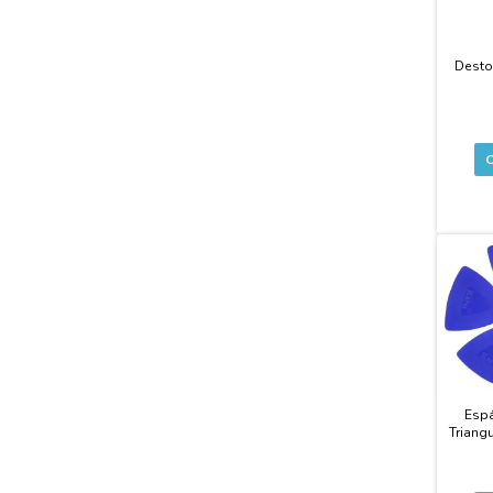
Destor
Espá
Triang