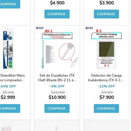
$4.900
$3.900
-9%
-12%
 Staedtler Mars
Set de Espátulas JTX
Detector de Carga
or Limpiador
Half-Blade BS-2 11 en
Inalámbrica JTX X-1 p/
 / Removedor de
1 + Mango
iPhone y Android
-
43
%
OFF
-
9
%
OFF
-
12
%
OFF
Óxido
$5.300
$12.000
$9.000
$2.999
$10.900
$7.900
-37%
-30%