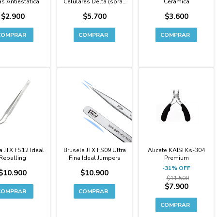
s Antiestática
Celulares Delta (spray
Cerámica
60 CM3 + 4 Paños)
$2.900
$5.700
$3.600
-31%
a JTX FS12 Ideal
Brusela JTX FS09 Ultra
Alicate KAISI Ks-304
Reballing
Fina Ideal Jumpers
Premium
-
31
%
OFF
$10.900
$10.900
$11.500
$7.900