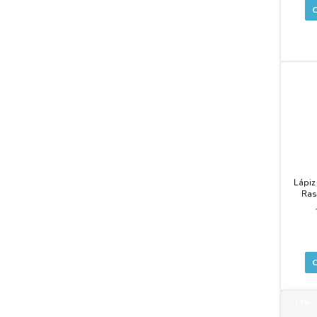
-43%
Lápiz
Ras
Pistas
-13%