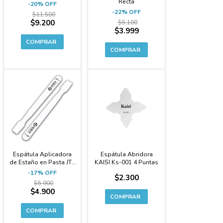
Recta
-
20
%
OFF
-
22
%
OFF
$11.500
$9.200
$5.100
$3.999
-17%
Espátula Aplicadora
Espátula Abridora
de Estaño en Pasta JTX
KAISI Ks-001 4 Puntas
Wt-1 Cerámica
-
17
%
OFF
$2.300
$5.900
$4.900