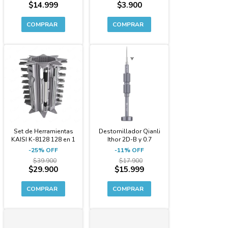
$14.999
$3.900
-25%
-11%
Set de Herramientas
Destornillador Qianli
KAISI K-8128 128 en 1
Ithor 2D-B y 0.7
-
25
%
OFF
-
11
%
OFF
$39.900
$17.900
$29.900
$15.999