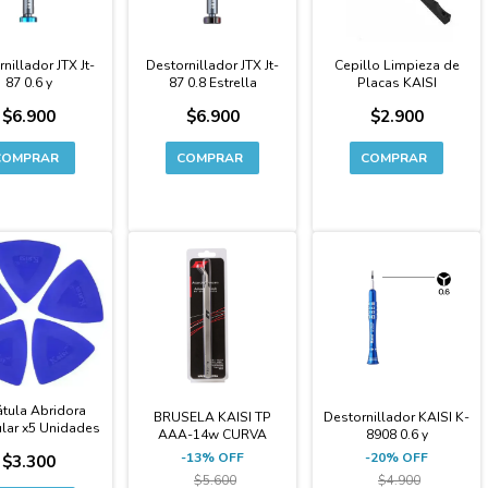
nillador JTX Jt-
Destornillador JTX Jt-
Cepillo Limpieza de
87 0.6 y
87 0.8 Estrella
Placas KAISI
$6.900
$6.900
$2.900
-13%
-20%
tula Abridora
BRUSELA KAISI TP
Destornillador KAISI K-
ular x5 Unidades
AAA-14w CURVA
8908 0.6 y
-
13
%
OFF
-
20
%
OFF
$3.300
$5.600
$4.900