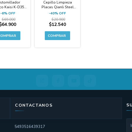
stornillador
Cepillo Limpieza
ico Kaisi K-D355
Placas Qianli Steel
 Puntas S2 USB-
Brush Acero + 3
-
6
%
OFF
-
40
%
OFF
C
Cabezales de
$69.000
$20.900
Repuesto
$64.900
$12.540
S
CONTACTANOS
5493516439317