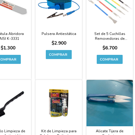
tula Abridora
Pulsera Antiestática
Set de 5 Cuchillas
AISI K-3331
Removedoras de
$2.900
Resina / Ic
$1.300
$6.700
lo Limpieza de
Kit de Limpieza para
Alicate Tijera de