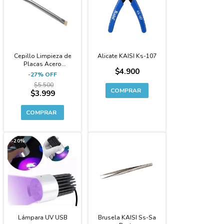
Cepillo Limpieza de
Alicate KAISI Ks-107
Placas Acero
$4.900
Inoxidable Doble
-
27
%
OFF
Cabezal
$5.500
$3.999
-20%
-22%
Lámpara UV USB
Brusela KAISI Ss-Sa