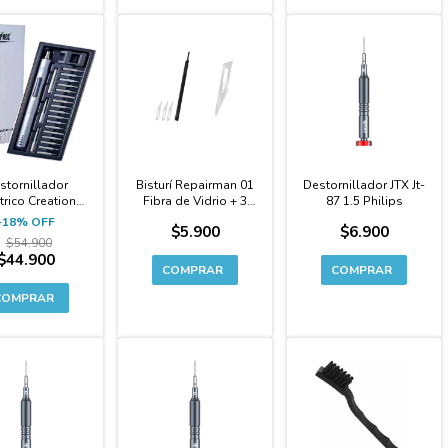
stornillador
Bisturí Repairman 01
Destornillador JTX Jt-
trico Creation
Fibra de Vidrio + 3
87 1.5 Philips
ce 0300A 20
Cuchillas #11
-
18
%
OFF
$5.900
$6.900
Puntas
$54.900
$44.900