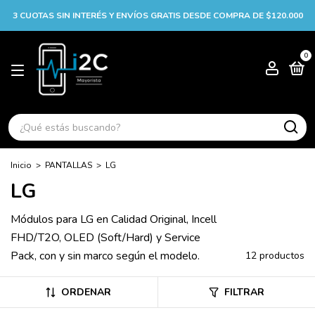
3 CUOTAS SIN INTERÉS Y ENVÍOS GRATIS DESDE COMPRA DE $120.000
0
Inicio
>
PANTALLAS
>
LG
LG
Módulos para LG en Calidad Original, Incell
FHD/T2O, OLED (Soft/Hard) y Service
Pack, con y sin marco según el modelo.
12 productos
ORDENAR
FILTRAR