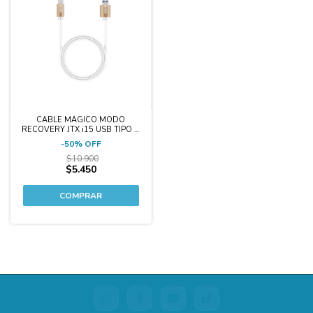
CABLE MÁGICO MODO
RECOVERY JTX i15 USB TIPO C
IP SERIE 15 / IPAD
-
50
%
OFF
$10.900
$5.450