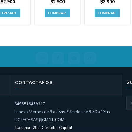
$2.900
$2.900
$2.900
E7 PLUS
S
CONTACTANOS
5493516439317
Lunes a Viernes de 9 a 18hs. Sábados de 9:30 a 13hs.
I2CTECHSAS@GMAIL.COM
Tucumán 292, Córdoba Capital