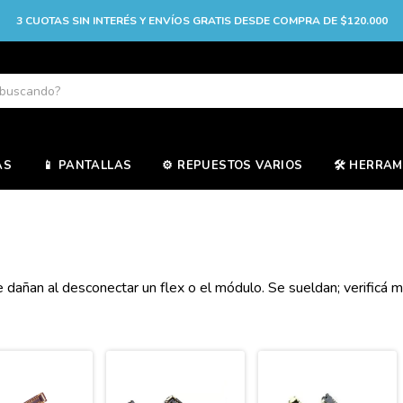
3 CUOTAS SIN INTERÉS Y ENVÍOS GRATIS DESDE COMPRA DE $120.000
AS
📱 PANTALLAS
⚙️ REPUESTOS VARIOS
🛠️ HERRA
dañan al desconectar un flex o el módulo. Se sueldan; verificá m