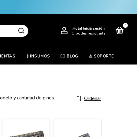
0
¡Hola!
Iniciá sesión
O podés registrarte
MIENTAS
💉INSUMOS
✍🏻 BLOG
⚠️ SOPORTE
odelo y cantidad de pines.
Ordenar