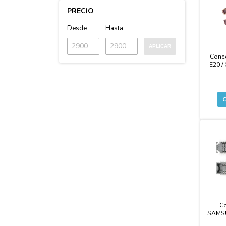
PRECIO
Desde
Hasta
APLICAR
Cone
E20 /
Co
SAMSU
A30S /