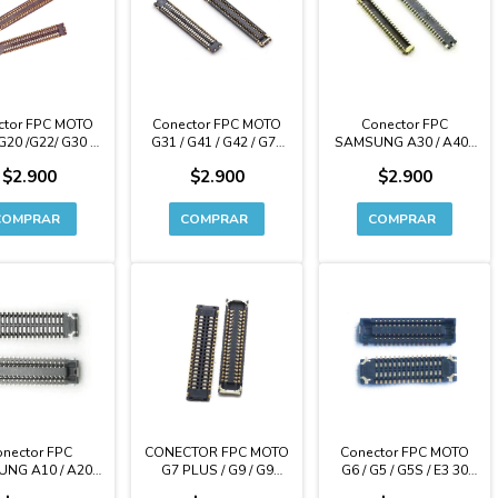
ctor FPC MOTO
Conector FPC MOTO
Conector FPC
 G20 /G22/ G30 -
G31 / G41 / G42 / G71
SAMSUNG A30 / A40 /
54 Pines
44 Pines
A50 / A50S - 40 Pines
$2.900
$2.900
$2.900
nector FPC
CONECTOR FPC MOTO
Conector FPC MOTO
NG A10 / A20 /
G7 PLUS / G9 / G9
G6 / G5 / G5S / E3 30
 A40S - 34 Pines
POWER (display) / E7 /
Pines