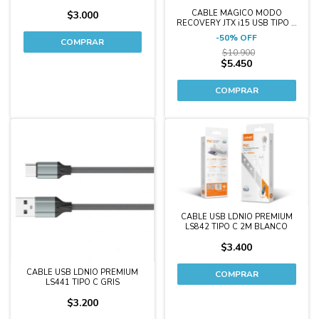
CABLE MÁGICO MODO
$3.000
RECOVERY JTX i15 USB TIPO C
IP SERIE 15 / IPAD
-
50
%
OFF
$10.900
$5.450
CABLE USB LDNIO PREMIUM
LS842 TIPO C 2M BLANCO
$3.400
CABLE USB LDNIO PREMIUM
LS441 TIPO C GRIS
$3.200