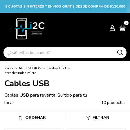
3 CUOTAS SIN INTERÉS Y ENVÍOS GRATIS DESDE COMPRA DE $120.000
0
Inicio
>
ACCESORIOS
>
Cables USB
>
breadcrumbs.micro
Cables USB
Cables USB para reventa. Surtido para tu
local.
10 productos
ORDENAR
FILTRAR