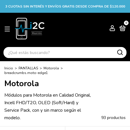
3 CUOTAS SIN INTERÉS Y ENVÍOS GRATIS DESDE COMPRA DE $120.000
0
Inicio
>
PANTALLAS
>
Motorola
>
breadcrumbs.moto-edge1
Motorola
Módulos para Motorola en Calidad Original,
Incell FHD/T2O, OLED (Soft/Hard) y
Service Pack, con y sin marco según el
modelo.
93 productos