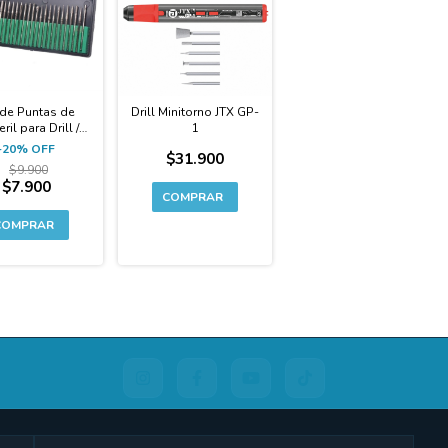
 de Puntas de
Drill Minitorno JTX GP-
il para Drill /
1
Minitorno
-
20
%
OFF
$31.900
$9.900
$7.900