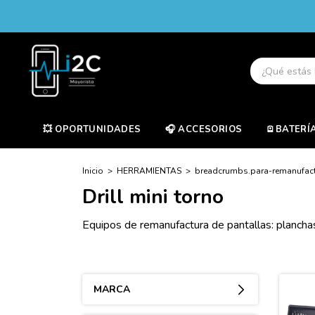
💥 OPORTUNIDADES
🎧 ACCESORIOS
🪫BATERÍ
Inicio
>
HERRAMIENTAS
>
breadcrumbs.para-remanufac
Drill mini torno
Equipos de remanufactura de pantallas: plancha
-20%
MARCA