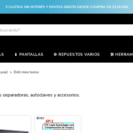
3 CUOTAS SIN INTERÉS Y ENVÍOS GRATIS DESDE COMPRA DE $120.000
AS
📱 PANTALLAS
⚙️ REPUESTOS VARIOS
🛠️ HERRA
tura1
>
Drill mini torno
s separadoras, autoclaves y accesorios.