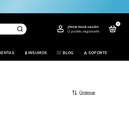
0
¡Hola!
Iniciá sesión
O podés registrarte
MIENTAS
💉INSUMOS
✍🏻 BLOG
⚠️ SOPORTE
Ordenar