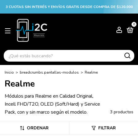
3 CUOTAS SIN INTERÉS Y ENVÍOS GRATIS DESDE COMPRA DE $120.000
0
Inicio
>
breadcrumbs.pantallas-modulos
>
Realme
Realme
Módulos para Realme en Calidad Original,
Incell FHD/T2O, OLED (Soft/Hard) y Service
Pack, con y sin marco según el modelo.
3 productos
ORDENAR
FILTRAR