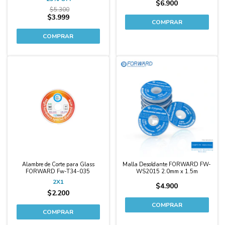
$6.900
$5.300
$3.999
Alambre de Corte para Glass
Malla Desoldante FORWARD FW-
FORWARD Fw-T34-035
WS2015 2.0mm x 1.5m
2X1
$4.900
$2.200