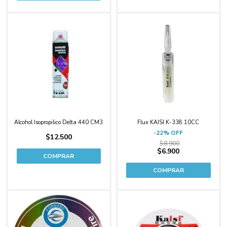
-22%
Alcohol Isopropilico Delta 440 CM3
Flux KAISI K-338 10CC
-
22
%
OFF
$12.500
$8.900
$6.900