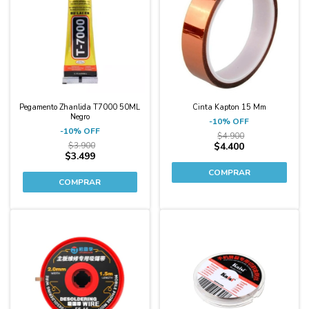
Pegamento Zhanlida T7000 50ML
Cinta Kapton 15 Mm
Negro
-
10
%
OFF
-
10
%
OFF
$4.900
$3.900
$4.400
$3.499
-29%