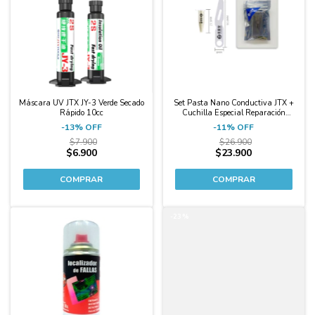
Máscara UV JTX JY-3 Verde Secado
Set Pasta Nano Conductiva JTX +
Rápido 10cc
Cuchilla Especial Reparación
Líneas
-
13
%
OFF
-
11
%
OFF
$7.900
$26.900
$6.900
$23.900
-23%