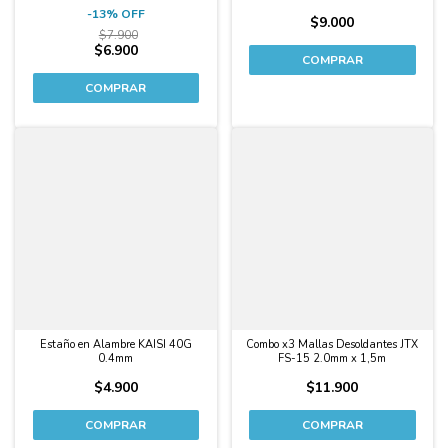
-
13
%
OFF
$9.000
$7.900
$6.900
Estaño en Alambre KAISI 40G
Combo x3 Mallas Desoldantes JTX
0.4mm
FS-15 2.0mm x 1,5m
$4.900
$11.900