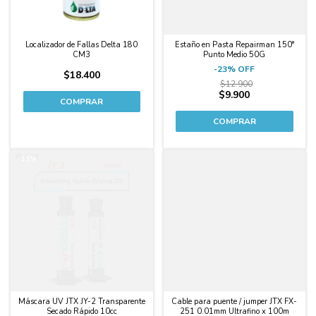
Localizador de Fallas Delta 180
Estaño en Pasta Repairman 150°
CM3
Punto Medio 50G
-
23
%
OFF
$18.400
$12.900
$9.900
-13%
Máscara UV JTX JY-2 Transparente
Cable para puente / jumper JTX FX-
Secado Rápido 10cc
251 0.01mm Ultrafino x 100m