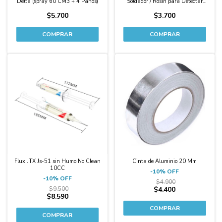
Delta (spray 60 CM3 + 4 Paños)
Soldador / Rosin para Detectar
Cortos Delta 50G
$5.700
$3.700
-10%
-10%
Flux JTX Js-51 sin Humo No Clean
Cinta de Aluminio 20 Mm
10CC
-
10
%
OFF
-
10
%
OFF
$4.900
$9.500
$4.400
$8.590