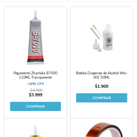
-18%
Pegamento Zhanlida B7000
Botella Dispenser de Alcohol Wts-
110ML Transparente
001 50ML
-
18
%
OFF
$1.900
$4.900
$3.999
-10%
-10%