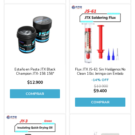
-14%
Estaño en Pasta JTX Black
Flux JTX JS-61 Sin Halógenos No
Champion JTX-158 158°
Clean 10cc Jeringa con Émbolo
-
14
%
OFF
$12.900
$10.900
$9.400
-13%
-11%