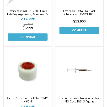
Dosificador KAISI K-2208 Flux /
Estaño en Pasta JTX Black
Estaño / Pegamento / Máscara UV
Champion JTX-183 183°
-
29
%
OFF
$12.900
$9.900
$6.999
-25%
Cinta Removedora de Polvo 70MM
Estaño en Pasta Nanopartículas
X 60M
JTX Cp-1 183° 3 Agujas
-
25
%
OFF