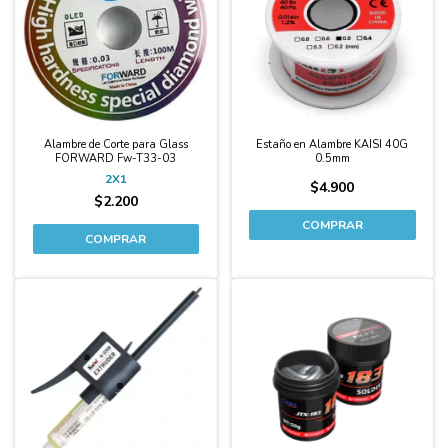
Alambre de Corte para Glass
Estaño en Alambre KAISI 40G
FORWARD Fw-T33-03
0.5mm
2X1
$4.900
$2.200
-29%